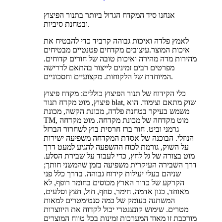
אנחנו סיד המקדח הגדול ביותר בתנור הפיצוץ
ובטחנת סיביות.
לאמץ פלדה ואיכות גבוהה קרביד כדי להבטיח את
איכות המוצר.עיצובים מקדחים פטנטיים מבטיחים
מהירות מדה מהירה ואיכות טובה של חורים קדוחים.
מפרטים רבים זמינים לייצור בהתאם לדרישה
המיוחדת של הלקוחות. מקצועיים וחסכוניים.
כלי הקידוח של תנור הפיצוץ כוללים: מקדח פיצוץ
פיצוץ, מוט מקדח תנור blat, שוק מתאם וצימוד. הוא
משמש בעיקר בטחנת פלדה, מכונת הקשה, מכונת
TM, מוט מקדחה של מכונת מקדחה. מוט מקדחה
גרמני וביט. חור ברז חרסית בוץ לשחרור הברזל
הנוזלי. הבוכנה של אסדת המקדחה משפיעה ישירות
על השוק, גורמת לכוח ההשפעה להגיע למעט דרך
מוט בצורה של גל לחץ, כדי לעבוד על שבירת הסלע.
דרך השבירה העיקרית משפיעה בזמן שהמשני חותך;
שניהם בעלי יעילות קידוח גבוהה. בדרך כלל פני
הקרקע של כדור הארץ מכוסים בחומר רופף, לא
מאוחד, כגון אדמה, חימר, סחף, חול, חצץ וסלעים,
המשתנה בעומק של כמה סנטימטרים למאות
מטרים. שימוש קונצנטרי יכול לקדוח את היווצרות
מורכבת זו מאוד המערכות זמינות בכל טווח המוצרים