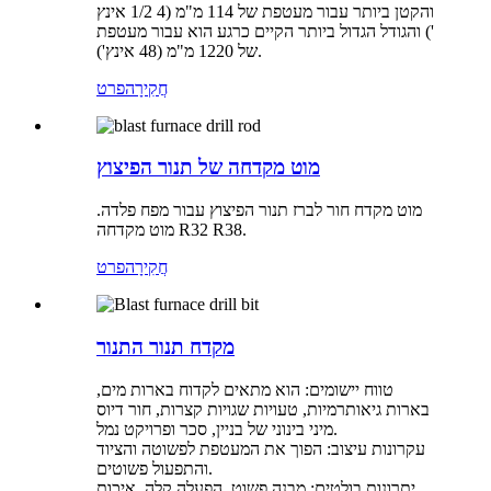
והקטן ביותר עבור מעטפת של 114 מ"מ (4 1/2 אינץ
') והגודל הגדול ביותר הקיים כרגע הוא עבור מעטפת
של 1220 מ"מ (48 אינץ').
חֲקִירָה
פרט
מוט מקדחה של תנור הפיצוץ
מוט מקדח חור לברז תנור הפיצוץ עבור מפח פלדה.
מוט מקדחה R32 R38.
חֲקִירָה
פרט
מקדח תנור התנור
טווח יישומים: הוא מתאים לקדוח בארות מים,
בארות גיאותרמיות, טעויות שגויות קצרות, חור דיוס
מיני בינוני של בניין, סכר ופרויקט נמל.
עקרונות עיצוב: הפוך את המעטפת לפשוטה והציוד
והתפעול פשוטים.
יתרונות בולטים: מבנה פשוט, הפעלה קלה, איכות