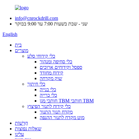
info@cnrockdrill.com
שני - שבת בשעות 7:00 עד 9:00 בבוקר
English
בית
מוצרים
כלי קידוחי סלע
כלי סחיפה ומנהור
ספסל וקידוחים ארוכים
קידוח מחודד
שוק מקדחה
כלי חיתוך
כלי בנייה
כלי כרייה
חותכי מגן TBM חותכי TBM
כלי קידוח לתנור הפיצוץ
מקדח תנור התנור
מוט מקדח לתנור ההנפה
חֲדָשׁוֹת
שאלות נפוצות
עלינו