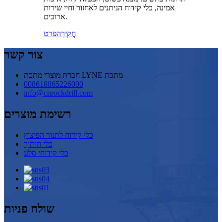
אמינה, כלי קידוח הניתנים לאחזור וחיי שירות
ארוכים.
חֲקִירָה
פרט
צור קשר
חברת מוצרי מתכת LYNE מתכת
008618865226000
info@cnrockdrill.com
רשימת מוצרים
כלי קידוח לתנור הפיצוץ
כלי חיתוך
כלי קידוחי סלע
שולח פניות