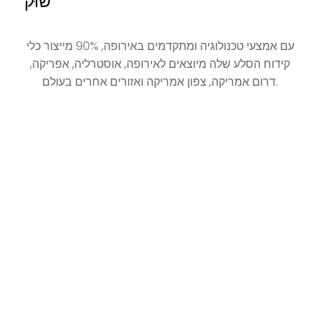
שׁוּק
עם אמצעי טכנולוגיה ומתקדמים באירופה, 90% מייצור כלי
קידוח הסלע שלה מיוצאים לאירופה, אוסטרליה, אפריקה,
דרום אמריקה, צפון אמריקה ואזורים אחרים בעולם.
ניסיון
ל- LYNE ניסיון של יותר מ -40 שנה בתכנון ויישום מוצרים
באזורי כרייה, ואיכות כלי הקידוח בסלע היא ברמה
המתקדמת של כל העולם.