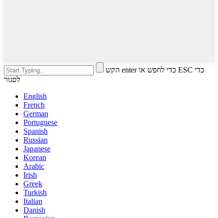
הקש enter כדי לחפש או ESC כדי
לסגור
English
French
German
Portuguese
Spanish
Russian
Japanese
Korean
Arabic
Irish
Greek
Turkish
Italian
Danish