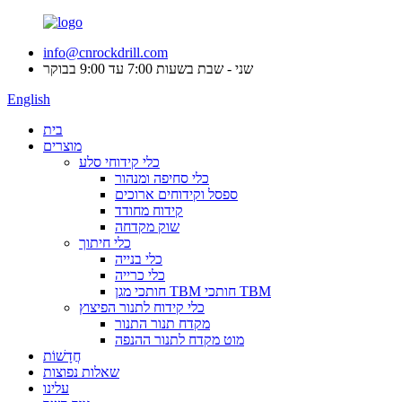
info@cnrockdrill.com
שני - שבת בשעות 7:00 עד 9:00 בבוקר
English
בית
מוצרים
כלי קידוחי סלע
כלי סחיפה ומנהור
ספסל וקידוחים ארוכים
קידוח מחודד
שוק מקדחה
כלי חיתוך
כלי בנייה
כלי כרייה
חותכי מגן TBM חותכי TBM
כלי קידוח לתנור הפיצוץ
מקדח תנור התנור
מוט מקדח לתנור ההנפה
חֲדָשׁוֹת
שאלות נפוצות
עלינו