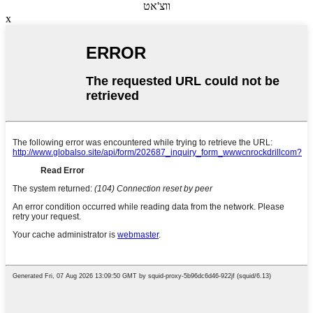
ווצ'אט
x